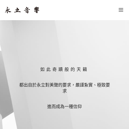
跳
Me
至
主
要
內
容
如此奇蹟般的天籟
都出自於永立對美聲的要求，嚴謹紮實、極致要
求
進而成為一種信仰